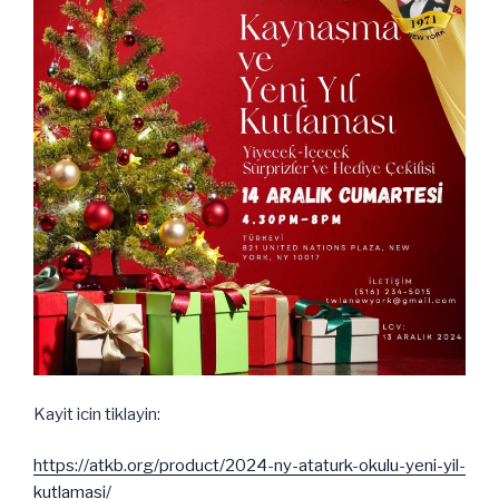
Kayit icin tiklayin:
https://atkb.org/product/2024-ny-ataturk-okulu-yeni-yil-
kutlamasi/