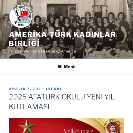
İçeriğe
geç
AMERIKA TÜRK KADINLAR
BIRLIĞI
Turkish Women's League of America
Menü
YAYIM
ARALIK 7, 2024
(
ATKB
)
TARIHI
2025 ATATURK OKULU YENI YIL
KUTLAMASI