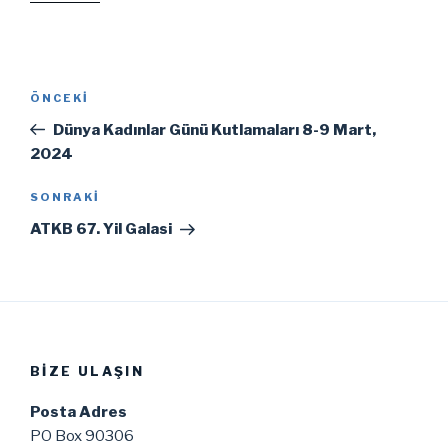
Yazı
Önceki
ÖNCEKI
gezinmesi
Yazı
Dünya Kadınlar Günü Kutlamaları 8-9 Mart,
2024
Sonraki
SONRAKI
Yazı
ATKB 67. Yil Galasi
BIZE ULAŞIN
Posta Adres
PO Box 90306