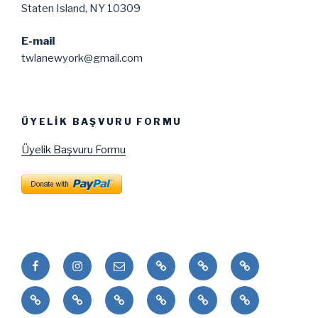
Staten Island, NY 10309
E-mail
twlanewyork@gmail.com
ÜYELIK BAŞVURU FORMU
Üyelik Başvuru Formu
Facebook
Instagram
Email
Puduhepa
Puduhepa
United
ve
and
Nations
Painting
Dans
Okul
Etkinlikler
Resim
Bookstore
Kız
Sisters
Contest
Okulu
Kitapları
Yarismasi
Kardeşleri