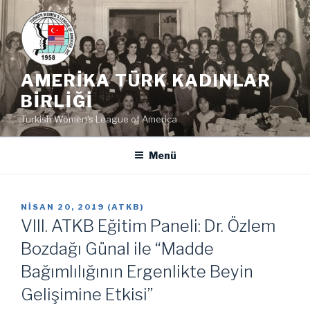
İçeriğe
geç
AMERIKA TÜRK KADINLAR
BIRLIĞI
Turkish Women's League of America
Menü
YAYIM
NISAN 20, 2019
(
ATKB
)
TARIHI
VIII. ATKB Eğitim Paneli: Dr. Özlem
Bozdağı Günal ile “Madde
Bağımlılığının Ergenlikte Beyin
Gelişimine Etkisi”